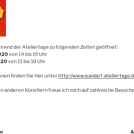
ährend der Ateliertage zu folgenden Zeiten geöffnet:
020
von 14 bis 19 Uhr
020
von 11 bis 18 Uhr
nen finden Sie hier unter
http://www.suedart-ateliertage.
n anderen Künstlern freue ich mich auf zahlreiche Besuche
avigation
in
A