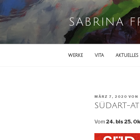
Zum
Inhalt
springen
SABRINA 
WERKE
VITA
AKTUELLES
VERÖFFENTLICHT
MÄRZ 7, 2020
VON
AM
SÜDART-Ate
Vom
24. bis 25. 