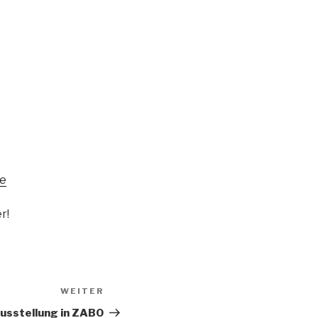
de
r!
WEITER
Nächster
Beitrag
usstellung in ZABO