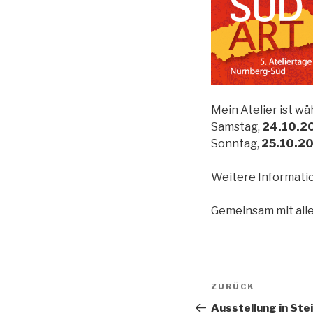
Mein Atelier ist w
Samstag,
24.10.2
Sonntag,
25.10.2
Weitere Informatio
Gemeinsam mit alle
Beitragsn
Vorheriger
ZURÜCK
Beitrag
Ausstellung in Ste