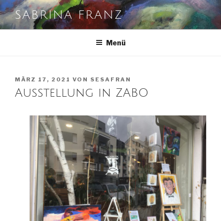
Zum
SABRINA FRANZ
Inhalt
springen
Menü
VERÖFFENTLICHT
MÄRZ 17, 2021
VON
SESAFRAN
AM
Ausstellung in ZABO